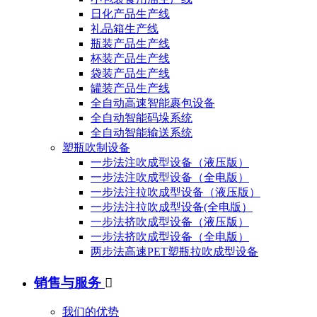
日化产品生产线
礼品箱生产线
瓶装产品生产线
杯装产品生产线
袋装产品生产线
罐装产品生产线
全自动高速智能裹包设备
全自动智能码垛系统
全自动智能输送系统
塑瓶吹制设备
一步法注吹成型设备（液压版）
一步法注吹成型设备（全电版）
一步法注拉吹成型设备（液压版）
一步法注拉吹成型设备(全电版）
一步法挤吹成型设备（液压版）
一步法挤吹成型设备（全电版）
两步法高速PET塑瓶拉吹成型设备
销售与服务

我们的优势